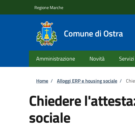
Salta al contenuto principale
Skip to footer content
Regione Marche
Comune di Ostra
Amministrazione
Novità
Servizi
Briciole di pane
Home
/
Alloggi ERP e housing sociale
/
Chie
Chiedere l'attesta
sociale