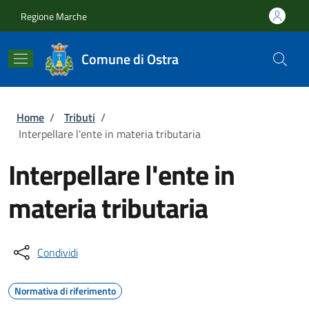
Salta al contenuto principale
Skip to footer content
Regione Marche
Comune di Ostra
Briciole di pane
Home
/
Tributi
/
Interpellare l'ente in materia tributaria
Interpellare l'ente in
materia tributaria
Condividi
Normativa di riferimento