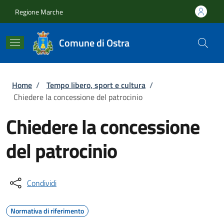
Salta al contenuto principale
Skip to footer content
Regione Marche
Comune di Ostra
Briciole di pane
Home
/
Tempo libero, sport e cultura
/
Chiedere la concessione del patrocinio
Chiedere la concessione
del patrocinio
Condividi
Normativa di riferimento