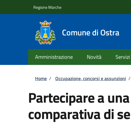
Salta al contenuto principale
Skip to footer content
Regione Marche
Comune di Ostra
Amministrazione
Novità
Servizi
Briciole di pane
Home
/
Occupazione, concorsi e assunzioni
/
Partecipare a una
comparativa di se