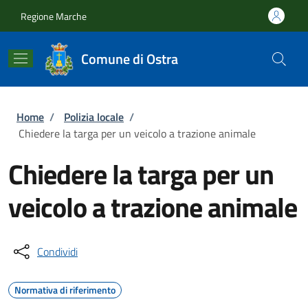
Salta al contenuto principale
Skip to footer content
Regione Marche
Comune di Ostra
Briciole di pane
Home
/
Polizia locale
/
Chiedere la targa per un veicolo a trazione animale
Chiedere la targa per un
veicolo a trazione animale
Condividi
Normativa di riferimento