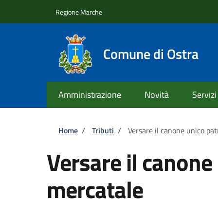
Salta al contenuto principale
Skip to footer content
Regione Marche
Comune di Ostra
Amministrazione
Novità
Servizi
Briciole di pane
Home
/
Tributi
/
Versare il canone unico pa
Versare il canone
mercatale