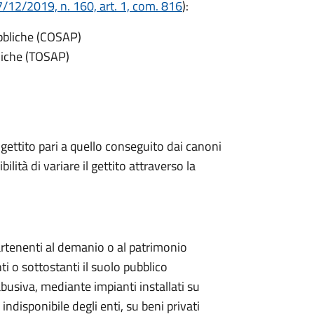
/12/2019, n. 160, art. 1, com. 816
):
ubbliche (COSAP)
bliche (TOSAP)
 gettito pari a quello conseguito dai canoni
bilità di variare il gettito attraverso la
artenenti al demanio o al patrimonio
ti o sottostanti il suolo pubblico
abusiva, mediante impianti installati su
ndisponibile degli enti, su beni privati