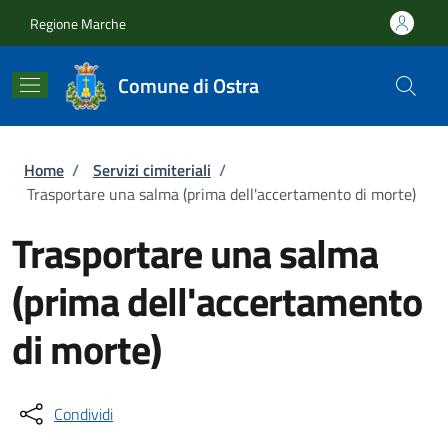
Salta al contenuto principale
Skip to footer content
Regione Marche
Comune di Ostra
Briciole di pane
Home
/
Servizi cimiteriali
/
Trasportare una salma (prima dell'accertamento di morte)
Trasportare una salma
(prima dell'accertamento
di morte)
Condividi