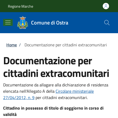
Salta al contenuto principale
Skip to footer content
Regione Marche
Comune di Ostra
Briciole di pane
Home
/
Documentazione per cittadini extracomunitari
Documentazione per
cittadini extracomunitari
Documentazione da allagare alla dichiarazione di residenza
elencata nell'Allegato A della
Circolare
ministeriale
27/04/2012, n. 9
per cittadini extracomunitari.
Cittadino in possesso di titolo di soggiorno in corso di
validità