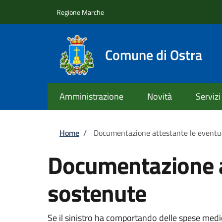
Salta al contenuto principale
Skip to footer content
Regione Marche
Comune di Ostra
Amministrazione
Novità
Servizi
Briciole di pane
Home
/
Documentazione attestante le eventu
Documentazione a
sostenute
Se il sinistro ha comportando delle spese med