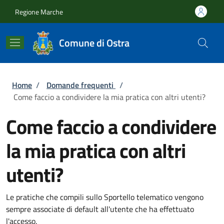
Salta al contenuto principale
Skip to footer content
Regione Marche
Comune di Ostra
Briciole di pane
Home
/
Domande frequenti
/
Come faccio a condividere la mia pratica con altri utenti?
Come faccio a condividere
la mia pratica con altri
utenti?
Le pratiche che compili sullo Sportello telematico vengono
sempre associate di default all'utente che ha effettuato
l'accesso.