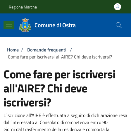
Salta al contenuto principale
Skip to footer content
Regione Marche
Comune di Ostra
Briciole di pane
Home
/
Domande frequenti
/
Come fare per iscriversi all'AIRE? Chi deve iscriversi?
Come fare per iscriversi
all'AIRE? Chi deve
iscriversi?
L’iscrizione all’AIRE è effettuata a seguito di dichiarazione resa
dall’interessato al
Consolato di competenza
entro
90
giorni
dal
trasferimento della residenza
e comporta la