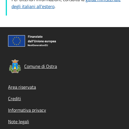
degli italiani all'estero
.
Comune di Ostra
Footer menu
Area riservata
Crediti
Informativa privacy
Note legali