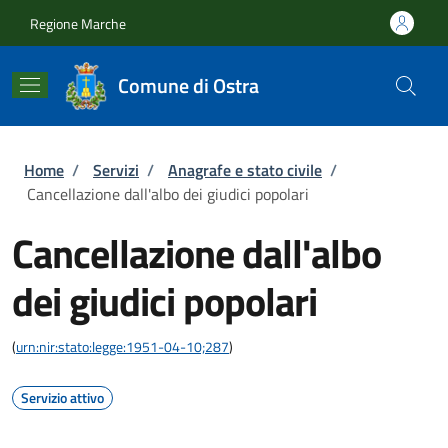
Salta al contenuto principale
Skip to footer content
Regione Marche
Comune di Ostra
Briciole di pane
Home
/
Servizi
/
Anagrafe e stato civile
/
Cancellazione dall'albo dei giudici popolari
Cancellazione dall'albo
dei giudici popolari
(
urn:nir:stato:legge:1951-04-10;287
)
Servizio attivo