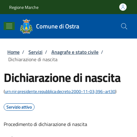
Salta al contenuto principale
Skip to footer content
Regione Marche
Comune di Ostra
Briciole di pane
Home
/
Servizi
/
Anagrafe e stato civile
/
Dichiarazione di nascita
Dichiarazione di nascita
(
urn:nir:presidente.repubblica:decreto:2000-11-03;396~art30
)
Servizio attivo
Procedimento di dichiarazione di nascita