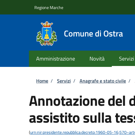
Salta al contenuto principale
Skip to footer content
Regione Marche
Comune di Ostra
Amministrazione
Novità
Servizi
Briciole di pane
Home
/
Servizi
/
Anagrafe e stato civile
/
Annotazione del di
assistito sulla te
(
urn:nir:presidente.repubblica:decreto:1960-05-16;570~ar