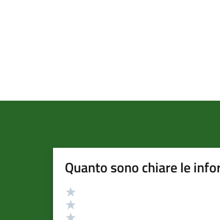
Quanto sono chiare le info
Valutazione
Valuta 5 stelle su 5
Valuta 4 stelle su 5
Valuta 3 stelle su 5