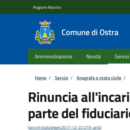
Salta al contenuto principale
Skip to footer content
Regione Marche
Comune di Ostra
Amministrazione
Novità
Servizi
Briciole di pane
Home
/
Servizi
/
Anagrafe e stato civile
/
Rinuncia all'incari
parte del fiduciar
(
urn:nir:stato:legge:2017-12-22;219~art4
)