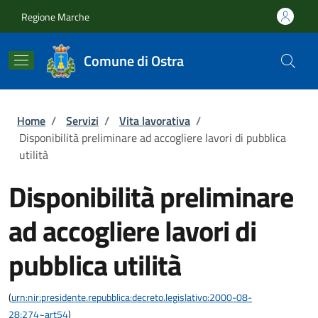
Salta al contenuto principale
Skip to footer content
Regione Marche
Comune di Ostra
Briciole di pane
Home
/
Servizi
/
Vita lavorativa
/
Disponibilità preliminare ad accogliere lavori di pubblica
utilità
Disponibilità preliminare
ad accogliere lavori di
pubblica utilità
(
urn:nir:presidente.repubblica:decreto.legislativo:2000-08-
28;274~art54
)