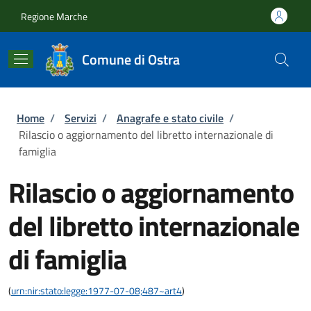
Salta al contenuto principale
Skip to footer content
Regione Marche
Comune di Ostra
Briciole di pane
Home
/
Servizi
/
Anagrafe e stato civile
/
Rilascio o aggiornamento del libretto internazionale di
famiglia
Rilascio o aggiornamento
del libretto internazionale
di famiglia
(
urn:nir:stato:legge:1977-07-08;487~art4
)