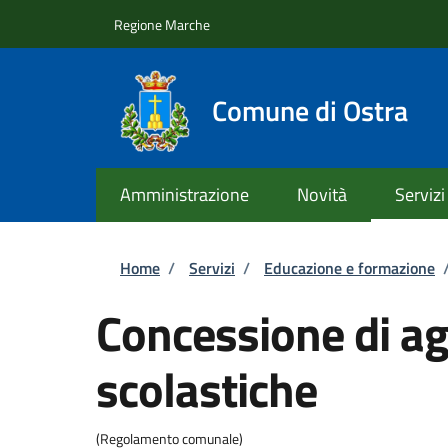
Salta al contenuto principale
Skip to footer content
Regione Marche
Comune di Ostra
Amministrazione
Novità
Servizi
Briciole di pane
Home
/
Servizi
/
Educazione e formazione
Concessione di ag
scolastiche
(Regolamento comunale)