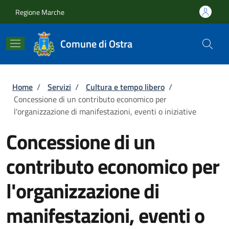
Salta al contenuto principale
Skip to footer content
Regione Marche
Comune di Ostra
Briciole di pane
Home
/
Servizi
/
Cultura e tempo libero
/
Concessione di un contributo economico per
l'organizzazione di manifestazioni, eventi o iniziative
Concessione di un
contributo economico per
l'organizzazione di
manifestazioni, eventi o