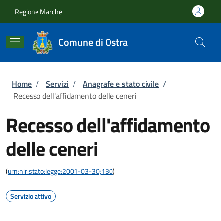
Salta al contenuto principale
Skip to footer content
Regione Marche
Comune di Ostra
Briciole di pane
Home
/
Servizi
/
Anagrafe e stato civile
/
Recesso dell'affidamento delle ceneri
Recesso dell'affidamento
delle ceneri
(
urn:nir:stato:legge:2001-03-30;130
)
Servizio attivo