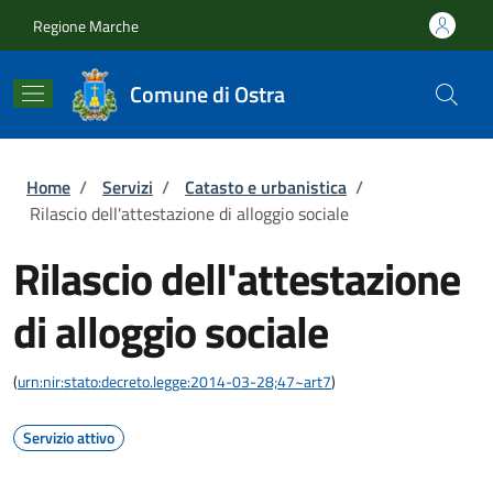
Salta al contenuto principale
Skip to footer content
Regione Marche
Comune di Ostra
Briciole di pane
Home
/
Servizi
/
Catasto e urbanistica
/
Rilascio dell'attestazione di alloggio sociale
Rilascio dell'attestazione
di alloggio sociale
(
urn:nir:stato:decreto.legge:2014-03-28;47~art7
)
Servizio attivo