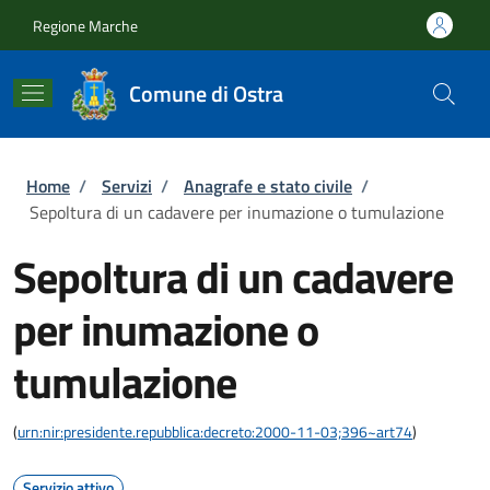
Salta al contenuto principale
Skip to footer content
Regione Marche
Comune di Ostra
Briciole di pane
Home
/
Servizi
/
Anagrafe e stato civile
/
Sepoltura di un cadavere per inumazione o tumulazione
Sepoltura di un cadavere
per inumazione o
tumulazione
(
urn:nir:presidente.repubblica:decreto:2000-11-03;396~art74
)
Servizio attivo