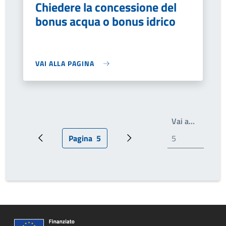
Chiedere la concessione del
bonus acqua o bonus idrico
VAI ALLA PAGINA
Write th
Vai a…
Pagina
5
Pagina precedente
Pagina attuale
Prossima pagina